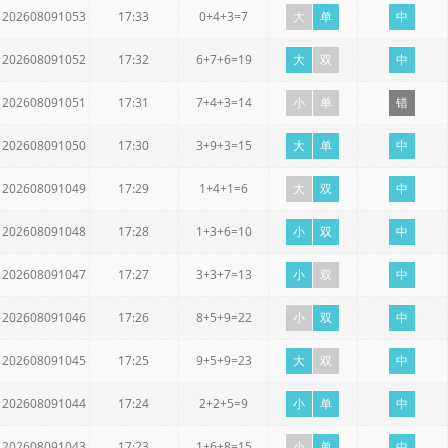
202608091053
17:33
0+4+3=7
大
单
中
202608091052
17:32
6+7+6=19
大
双
中
202608091051
17:31
7+4+3=14
小
单
错
202608091050
17:30
3+9+3=15
大
单
中
202608091049
17:29
1+4+1=6
大
双
中
202608091048
17:28
1+3+6=10
小
双
中
202608091047
17:27
3+3+7=13
小
双
中
202608091046
17:26
8+5+9=22
小
双
中
202608091045
17:25
9+5+9=23
大
双
中
202608091044
17:24
2+2+5=9
小
单
中
202608091043
17:23
1+6+8=15
小
单
中