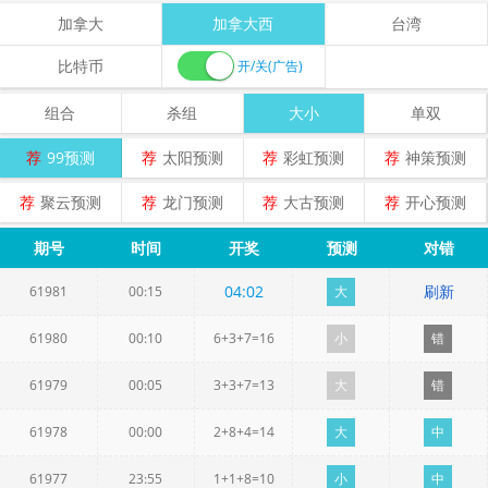
加拿大
加拿大西
台湾
比特币
开/关(广告)
组合
杀组
大小
单双
荐
99预测
荐
太阳预测
荐
彩虹预测
荐
神策预测
荐
聚云预测
荐
龙门预测
荐
大古预测
荐
开心预测
期号
时间
开奖
预测
对错
04
:
02
刷新
61981
00:15
大
61980
00:10
6+3+7=16
小
错
61979
00:05
3+3+7=13
大
错
61978
00:00
2+8+4=14
大
中
61977
23:55
1+1+8=10
小
中