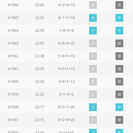
61966
23:00
4+2+4=10
大
错
61965
22:52
8+1+7=16
大
中
61964
22:50
1+8+0=9
小
中
61963
22:45
8+8+9=25
小
错
61962
22:38
5+6+5=16
小
错
61961
22:35
9+5+1=15
小
错
61960
22:30
3+8+1=12
大
错
61959
22:25
5+1+0=6
大
错
61958
22:17
8+5+7=20
大
中
61957
22:15
9+2+9=20
小
错
61956
22:10
5+0+4=9
小
中