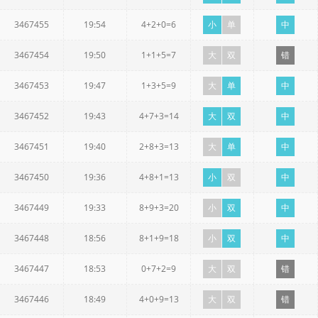
3467455
19:54
4+2+0=6
小
单
中
3467454
19:50
1+1+5=7
大
双
错
3467453
19:47
1+3+5=9
大
单
中
3467452
19:43
4+7+3=14
大
双
中
3467451
19:40
2+8+3=13
大
单
中
3467450
19:36
4+8+1=13
小
双
中
3467449
19:33
8+9+3=20
小
双
中
3467448
18:56
8+1+9=18
小
双
中
3467447
18:53
0+7+2=9
大
双
错
3467446
18:49
4+0+9=13
大
双
错